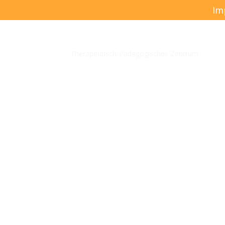
Im
TPZ Villa Löwenherz
Therapeutisch-Pädagogisches Zentrum