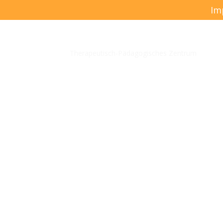
Im
TPZ Villa Löwenherz
Therapeutisch-Pädagogisches Zentrum